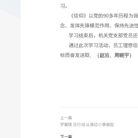
习。
《信仰》以党的90多年历程为
念、发挥先锋模范作用、保持先进
学习结束后，机关党支部党员还
通过此次学习活动，员工理想信
标而奋发进取
。
（赵沿、周晓宇）
上一篇
学雷锋 见行动 从身边小事做起
下一篇