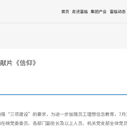
首页
走进富临
集团产业
富临动态
献片《信仰》
强“三项建设”的要求，为进一步加强员工理想信念教育，7月
司在绵党委委员、各部门副处长及以上人员、机关党支部全体党