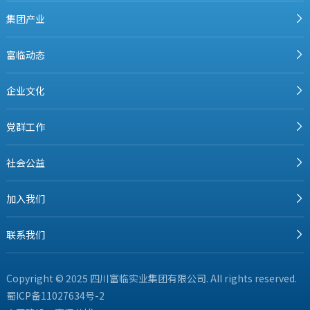
集团产业
富临动态
企业文化
党群工作
社会公益
加入我们
联系我们
Copyright © 2025 四川富临实业集团有限公司. All rights reserved.
蜀ICP备11027634号-2