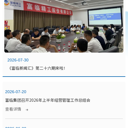
2026-07-30
《富临新闻汇》第二十六期来啦！
2026-07-20
富临集团召开2026年上半年经营管理工作总结会
查看详情
