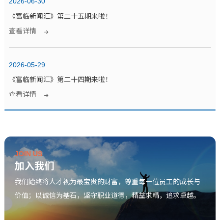
2026-06-30
《富临新闻汇》第二十五期来啦！
查看详情

2026-05-29
《富临新闻汇》第二十四期来啦！
查看详情

JOIN US
加入我们
我们始终将人才视为最宝贵的财富，尊重每一位员工的成长与
价值；以诚信为基石，坚守职业道德，精益求精，追求卓越。