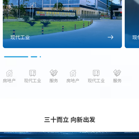
现代工业
现

房地产
现代工业
服务
房地产
现代工业
服务
三十而立 向新出发