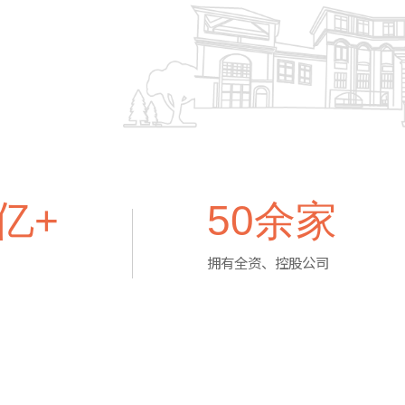
亿+
50
余家
拥有全资、控股公司