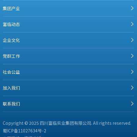
集团产业
富临动态
企业文化
党群工作
社会公益
加入我们
联系我们
Copyright © 2025 四川富临实业集团有限公司. All rights reserved.
蜀ICP备11027634号-2