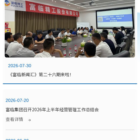
2026-07-30
《富临新闻汇》第二十六期来啦！
2026-07-20
富临集团召开2026年上半年经营管理工作总结会
查看详情
