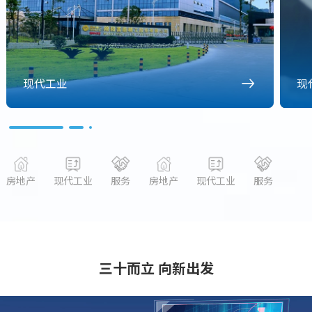
现代工业
现

房地产
现代工业
服务
房地产
现代工业
服务
三十而立 向新出发