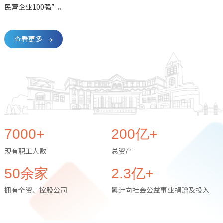
民营企业100强”。
查看更多

7000
+
200
亿+
现有职工人数
总资产
50
余家
2.3
亿+
拥有全资、控股公司
累计向社会公益事业捐赠及投入