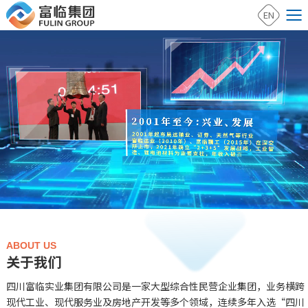
EN
ABOUT US
关于我们
四川富临实业集团有限公司是一家大型综合性民营企业集团，业务横跨
现代工业、现代服务业及房地产开发等多个领域，连续多年入选“四川