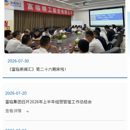
2026-07-30
《富临新闻汇》第二十六期来啦！
2026-07-20
富临集团召开2026年上半年经营管理工作总结会
查看详情
