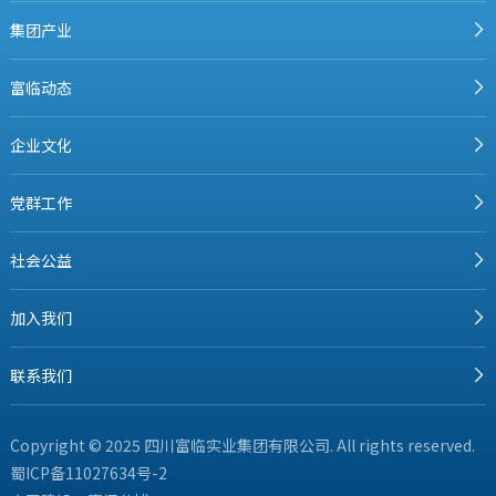
集团产业
富临动态
企业文化
党群工作
社会公益
加入我们
联系我们
Copyright © 2025 四川富临实业集团有限公司. All rights reserved.
蜀ICP备11027634号-2