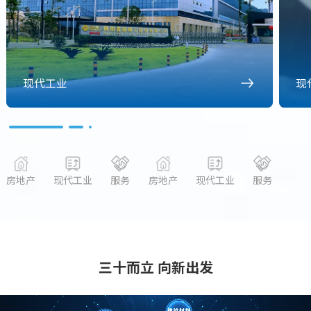
现代工业
现

房地产
现代工业
服务
房地产
现代工业
服务
三十而立 向新出发