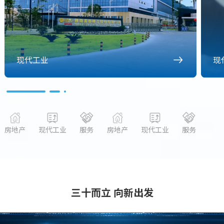
现代工业
现

房地产
现代工业
服务
房地产
现代工业
服务
三十而立 向新出发