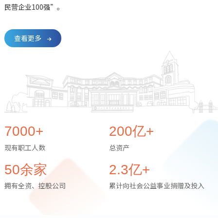
民营企业100强”。
查看更多

7000
+
200
亿+
现有职工人数
总资产
50
余家
2.3
亿+
拥有全资、控股公司
累计向社会公益事业捐赠及投入