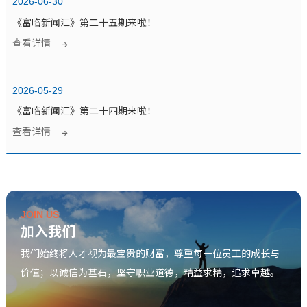
2026-06-30
《富临新闻汇》第二十五期来啦！
查看详情

2026-05-29
《富临新闻汇》第二十四期来啦！
查看详情

JOIN US
加入我们
我们始终将人才视为最宝贵的财富，尊重每一位员工的成长与
价值；以诚信为基石，坚守职业道德，精益求精，追求卓越。