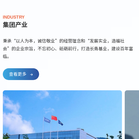
INDUSTRY
集团产业
秉承“以人为本，诚信敬业”的经营理念和“发展实业，造福社
会”的企业宗旨，不忘初心、砥砺前行，打造长青基业，建设百年富
临。
查看更多
