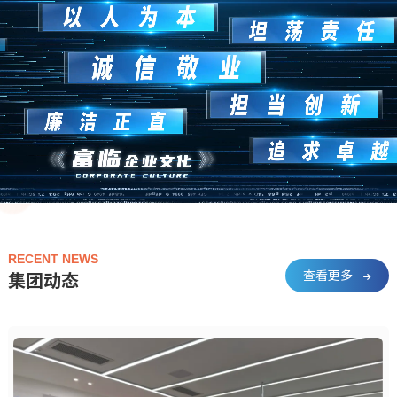
RECENT NEWS
查看更多
集团动态
