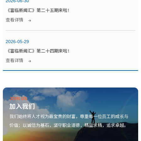
2026-06-30
《富临新闻汇》第二十五期来啦！
查看详情

2026-05-29
《富临新闻汇》第二十四期来啦！
查看详情

JOIN US
加入我们
我们始终将人才视为最宝贵的财富，尊重每一位员工的成长与
价值；以诚信为基石，坚守职业道德，精益求精，追求卓越。