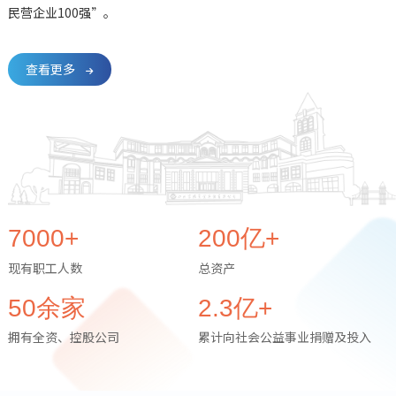
民营企业100强”。
查看更多

7000
+
200
亿+
现有职工人数
总资产
50
余家
2.3
亿+
拥有全资、控股公司
累计向社会公益事业捐赠及投入