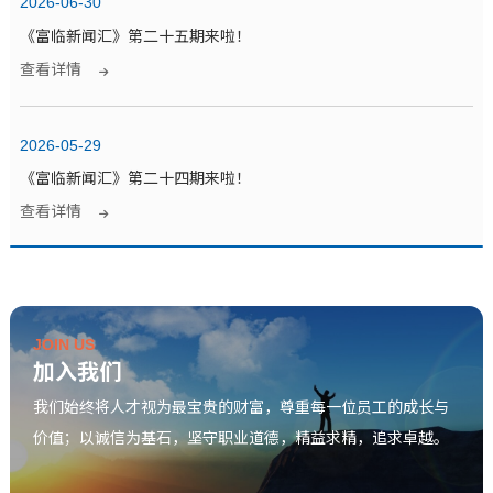
2026-06-30
《富临新闻汇》第二十五期来啦！
查看详情

2026-05-29
《富临新闻汇》第二十四期来啦！
查看详情

JOIN US
加入我们
我们始终将人才视为最宝贵的财富，尊重每一位员工的成长与
价值；以诚信为基石，坚守职业道德，精益求精，追求卓越。