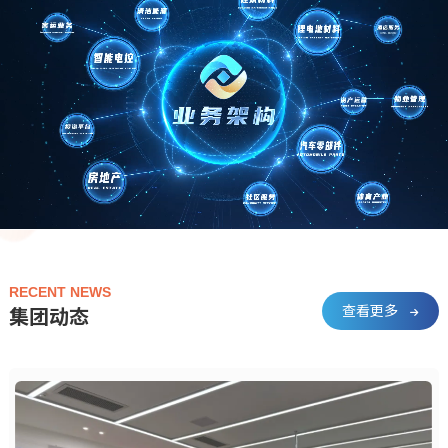
RECENT NEWS
查看更多
集团动态
