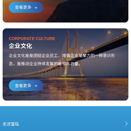
查看更多

CORPORATE CULTURE
企业文化
企业文化是是团结企业员工、增强企业凝聚力的一种意识形
态，是推动企业持续发展的最根本力量。
查看更多

走进富临