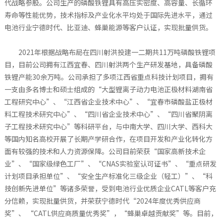
代战略参股。公司生产的磷酸铁锂具有高压实密度、高容量、长循环
寿命等性能优势，技术指标及产业化水平均处于国际先进水平，通过
电池行业宁德时代、比亚迪、蜂巢能源等客户认证，实现批量供货。
2021年根据战略布局在四川射洪投建一二期共11万吨磷酸铁锂项
目，目前公司拥有江西宜春、四川射洪两个生产研发基地，具备磷酸
铁锂产能30余万吨。公司承担了多项江西省重点科技计划项目，拥有
一支由多名博士和硕士组成的“大型锂离子动力电池正极材料湖南省
工程研究中心”、“江西省企业技术中心”、“宜春市磷酸盐正极材
料工程技术研究中心”、“四川省企业技术中心”、“四川省聚阴离
子工程技术研究中心”等科研平台，与中南大学、四川大学、西科大
等国内知名高校开展了长期产学研合作，在项目开发和产业化转化方
面有较强的技术和人力资源保障。公司目前荣获“国家高新技术企
业”、“国家级绿色工厂”、“CNAS实验室认可证书”、“重点研发
计划项目承担单位”、“安全生产标准化三级企业（轻工）”、“科
技创新先进单位”等诸多荣誉，受到电池行业优质企业CATL等客户充
分信赖，实现批量供货，并荣获宁德时代“2024年度优秀供应商
奖”、 “CATL供应商质量优秀奖”，“蜂巢卓越贡献奖”等。目前，