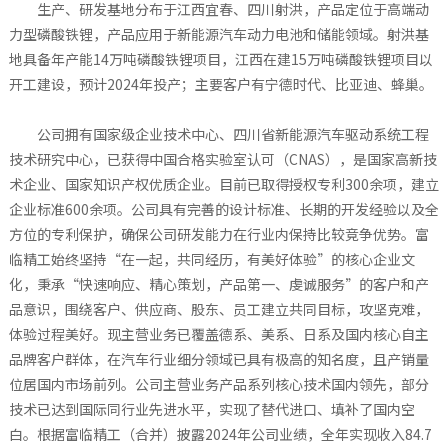
生产、研发基地分布于江西宜春、四川射洪，产品定位于高端动
力型磷酸铁锂，产品应用于新能源汽车动力电池和储能领域。射洪基
地具备年产能14万吨磷酸铁锂项目，江西在建15万吨磷酸铁锂项目以
开工建设，预计2024年投产；主要客户有宁德时代、比亚迪、蜂巢。
公司拥有国家级企业技术中心、四川省新能源汽车驱动系统工程
技术研究中心，已获得中国合格实验室认可（CNAS），是国家高新技
术企业、国家知识产权优质企业。目前已取得授权专利300余项，建立
企业标准600余项。公司具有完善的设计标准、长期的开发经验以及全
方位的专利保护，确保公司研发能力在行业内保持比较竞争优势。富
临精工始终坚持“在一起，共同经历，有美好体验”的核心企业文
化，秉承“快速响应、精心策划，产品第一、虔诚服务”的客户和产
品意识，围绕客户、供应商、股东、员工建立共同目标，攻坚克难，
体验过程美好。现主营业务已覆盖德系、美系、日系及国内核心自主
品牌客户群体，在汽车行业细分领域已具有极高的知名度，且产销量
位居国内市场前列。公司主营业务产品系列核心技术国内领先，部分
技术已达到国际同行业先进水平，实现了替代进口、填补了国内空
白。根据富临精工（合并）披露2024年公司业绩，全年实现收入84.7