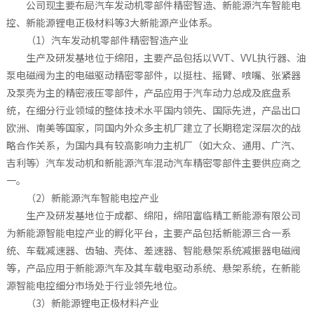
公司现主要布局汽车发动机零部件精密智造、新能源汽车智能电
控、新能源锂电正极材料等3大新能源产业体系。
（1）汽车发动机零部件精密智造产业
生产及研发基地位于绵阳，主要产品包括以VVT、VVL执行器、油
泵电磁阀为主的电磁驱动精密零部件，以挺柱、摇臂、喷嘴、张紧器
及泵壳为主的精密液压零部件，产品应用于汽车动力总成及底盘系
统，在细分行业领域的整体技术水平国内领先、国际先进，产品出口
欧洲、南美等国家，同国内外众多主机厂建立了长期稳定深层次的战
略合作关系，为国内具有较高影响力主机厂（如大众、通用、广汽、
吉利等）汽车发动机和新能源汽车混动汽车精密零部件主要供应商之
一。
（2）新能源汽车智能电控产业
生产及研发基地位于成都、绵阳，绵阳富临精工新能源有限公司
为新能源智能电控产业的孵化平台，主要产品包括新能源三合一系
统、车载减速器、齿轴、壳体、差速器、智能悬架系统减振器电磁阀
等，产品应用于新能源汽车及其车载电驱动系统、悬架系统，在新能
源智能电控细分市场处于行业领先地位。
（3）新能源锂电正极材料产业