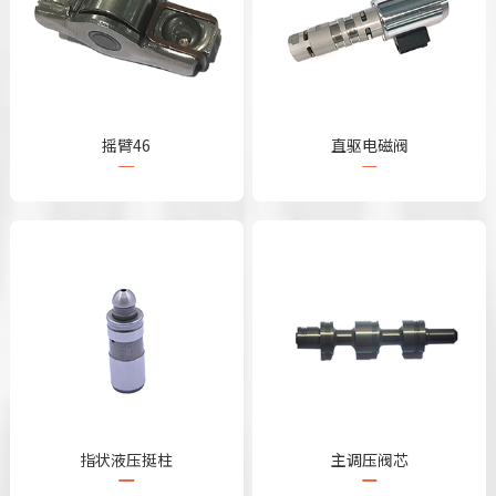
摇臂46
直驱电磁阀
指状液压挺柱
主调压阀芯