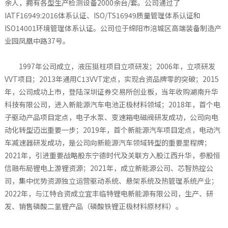
余人，拥有各型生产检测设备2000余台/套。公司通过了
IATF16949:2016体系认证、ISO/TS16949质量管理体系认证和
ISO14001环境管理体系认证。公司位于绵阳市涪城区高端装备制造产
业园凤凰中路37号。
1997年公司成立，液压挺柱项目立项研发；2006年，立项研发
VVT项目；2013年通用C13VVT定点，实现合资品牌零的突破；2015
年，公司成功上市，登陆深圳证券交易所创业板，当年收购湖南升华
科技有限公司，进入新能源汽车电池正极材料领域；2018年，首个电
子驱动产品项目定点，电子水泵、变速箱电磁阀研发成功，公司向电
动化转型迈出重要一步；2019年，首个新能源汽车项目定点，电动汽
车减速器研发成功，是公司向新能源汽车领域转型的重要里程牌；
2021年，引进重要战略股东宁德时代及关联方入股江西升华，参股恒
信融布局锂电上游锂资源；2021年，成立新能源公司、芯智热控公
司，集中优势资源独立运营驱动系统、悬架系统及热管理系统产业；
2022年，与江特合资成立宜丰临特锂电新能源有限公司，生产、研
发、销售磷酸二氢锂产品（磷酸铁锂正极材料原材料）。