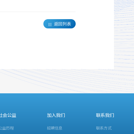
返回列表

社会公益
加入我们
联系我们
公益历程
招聘信息
联系方式