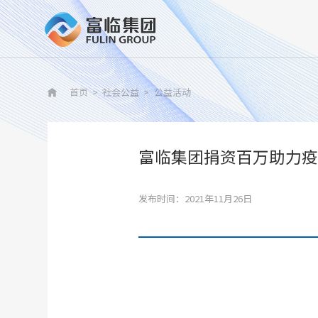
首页
>
社会公益
>
公益活动

富临集团捐资百万助力疫
发布时间：2021年11月26日