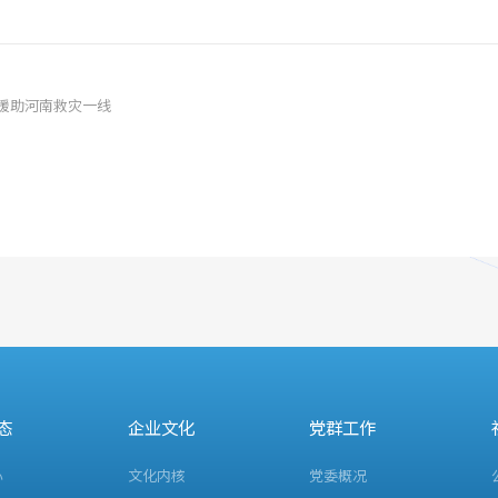
，援助河南救灾一线
态
企业文化
党群工作
心
文化内核
党委概况