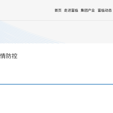
首页
走进富临
集团产业
富临动态
情防控