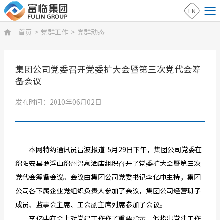
EN
首页
>
党群工作
>
党群动态

集团公司党委召开党委扩大会暨第三次党代会筹
备会议
发布时间：2010年06月02日
本网特约通讯员吕波报道 5月29日下午，集团公司党委在
绵阳安县罗浮山绵州温泉酒店组织召开了党委扩大会暨第三次
党代会筹备会议。会议由集团公司党委书记李亿中主持，集团
公司各下属企业党组织负责人参加了会议，集团公司经营班子
成员、监事会主席、工会副主席列席参加了会议。
李亿中在会上对党建工作作了重要指示，他指出党建工作