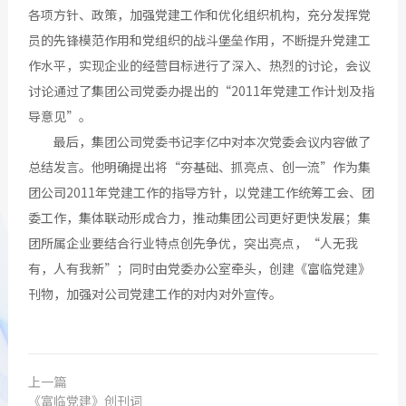
各项方针、政策，加强党建工作和优化组织机构，充分发挥党
员的先锋模范作用和党组织的战斗堡垒作用，不断提升党建工
作水平，实现企业的经营目标进行了深入、热烈的讨论，会议
讨论通过了集团公司党委办提出的“2011年党建工作计划及指
导意见”。
最后，集团公司党委书记李亿中对本次党委会议内容做了
总结发言。他明确提出将“夯基础、抓亮点、创一流”作为集
团公司2011年党建工作的指导方针，以党建工作统筹工会、团
委工作，集体联动形成合力，推动集团公司更好更快发展；集
团所属企业要结合行业特点创先争优，突出亮点，“人无我
有，人有我新”；同时由党委办公室牵头，创建《富临党建》
刊物，加强对公司党建工作的对内对外宣传。
上一篇
《富临党建》创刊词