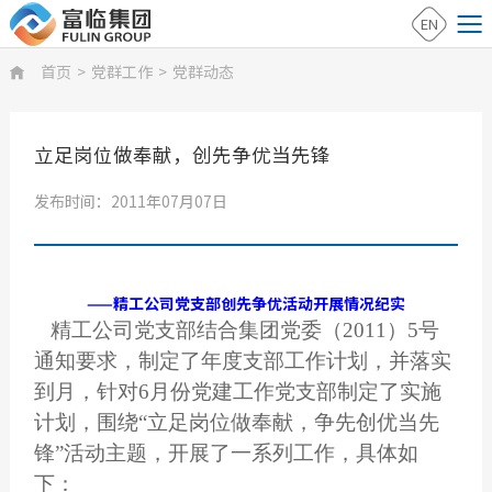
EN
首页
>
党群工作
>
党群动态

立足岗位做奉献，创先争优当先锋
发布时间：2011年07月07日
——精工公司党支部创先争优活动开展情况纪实
精工公司党支部结合集团党委（2011）5号
通知要求，制定了年度支部工作计划，并落实
到月，针对6月份党建工作党支部制定了实施
计划，围绕“立足岗位做奉献，争先创优当先
锋”活动主题，开展了一系列工作，具体如
下：