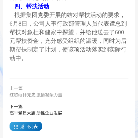
四、帮扶活动
根据集团党委开展的结对帮扶活动的要求，
6月8日，公司人事行政部管理人员代表谭总到
帮扶对象杜和健家中探望，并给他送去了600
元帮扶资金，充分感受组织的温暖，同时为后
期帮扶制定了计划，使该项活动落实到实际行
动中。
上一篇
红歌缅怀党史 激情凝聚力量
下一篇
高举党建大旗 助推企业发展
返回列表
