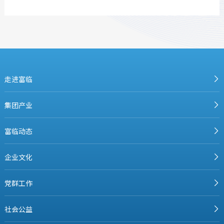
走进富临
集团产业
富临动态
企业文化
党群工作
社会公益