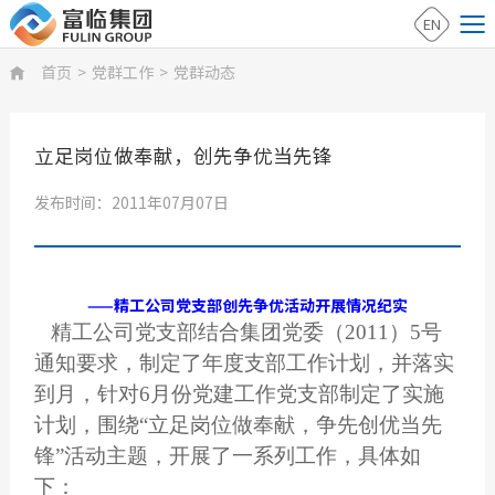
EN
首页
>
党群工作
>
党群动态

立足岗位做奉献，创先争优当先锋
发布时间：2011年07月07日
——精工公司党支部创先争优活动开展情况纪实
精工公司党支部结合集团党委（2011）5号
通知要求，制定了年度支部工作计划，并落实
到月，针对6月份党建工作党支部制定了实施
计划，围绕“立足岗位做奉献，争先创优当先
锋”活动主题，开展了一系列工作，具体如
下：