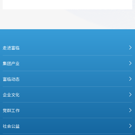
走进富临
集团产业
富临动态
企业文化
党群工作
社会公益