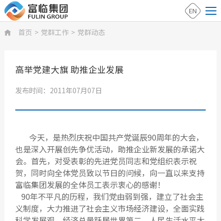
EN
首页
>
党群工作
>
党群动态

高举党建大旗 助推企业发展
发布时间：2011年07月07日
今天，是热烈庆祝中国共产党诞辰90周年的大会，
也是深入开展创先争优活动，助推企业新发展的承诺大
会。首先，对受表彰的先进党员同志和党组织表示祝
贺，同时向全体党员致以节日的问候，向一直以来支持
富临集团发展的全体员工表示衷心的感谢！
90年不平凡的历程，我们党由弱到强，建立了社会主
义制度，大力推进了社会主义市场经济建设，全面实践
科学发展观，经济总量跃居世界第二，人民生活水平大