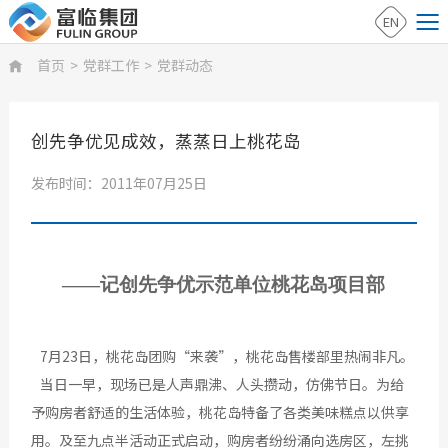
EN
首页
>
党群工作
>
党群动态

创先争优见成效，蒸蒸日上桃花岛
发布时间：2011年07月25日
——记创先争优示范单位桃花岛项目部
7月23日，桃花岛团购“来袭”，桃花岛售楼部里热闹非凡。
当日一早，现场已是人声鼎沸、人头攒动，仿佛节日。为给
予购房者舒适的生活体验，桃花岛特备了各类美味糕点以供享
用。及至九点半活动正式启动，购房者纷纷涌向选房区，左挑