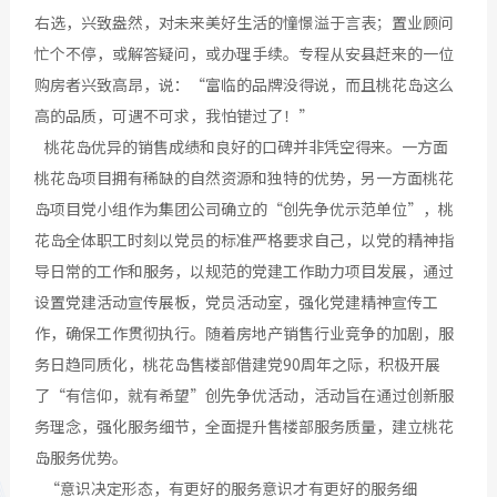
右选，兴致盎然，对未来美好生活的憧憬溢于言表；置业顾问
忙个不停，或解答疑问，或办理手续。专程从安县赶来的一位
购房者兴致高昂，说：“富临的品牌没得说，而且桃花岛这么
高的品质，可遇不可求，我怕错过了！”
桃花岛优异的销售成绩和良好的口碑并非凭空得来。一方面
桃花岛项目拥有稀缺的自然资源和独特的优势，另一方面桃花
岛项目党小组作为集团公司确立的“创先争优示范单位”，桃
花岛全体职工时刻以党员的标准严格要求自己，以党的精神指
导日常的工作和服务，以规范的党建工作助力项目发展，通过
设置党建活动宣传展板，党员活动室，强化党建精神宣传工
作，确保工作贯彻执行。随着房地产销售行业竞争的加剧，服
务日趋同质化，桃花岛售楼部借建党90周年之际，积极开展
了“有信仰，就有希望”创先争优活动，活动旨在通过创新服
务理念，强化服务细节，全面提升售楼部服务质量，建立桃花
岛服务优势。
“意识决定形态，有更好的服务意识才有更好的服务细