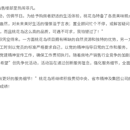
岛售楼部里热闹非凡。
动，仿佛节日。为给予购房者舒适的生活体验，桃花岛特备了各类美味糕
盎然，对未来美好生活的憧憬溢于言表；置业顾问忙个不停，或解答疑问
，而且桃花岛这么高的品质，可遇不可求，我怕错过了！”
非凭空得来。一方面桃花岛项目拥有稀缺的自然资源和独特的优势，另一
工时刻以党员的标准严格要求自己，以党的精神指导日常的工作和服务，
党建精神宣传工作，确保工作贯彻执行。随着房地产销售行业竞争的加剧
有希望”创先争优活动，活动旨在通过创新服务理念，强化服务细节，全
有更好的服务细节！”桃花岛将继续积极贯彻中央、省市精神及集团公司
成绩！