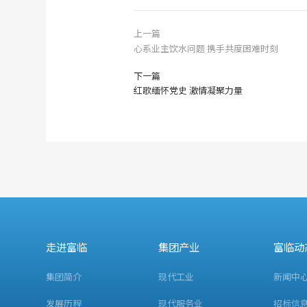
上一篇
心系业主饮水问题 携手共度困难时刻
下一篇
红歌缅怀党史 激情凝聚力量
走进富临
集团产业
富临动
集团简介
现代工业
新闻中
发展历程
现代服务业
招标信