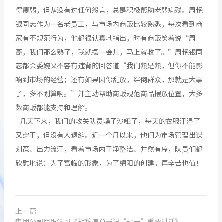
得瘦弱，但从没有过任何怨言，总是积极帮助老弱病残。周艳
银同志作为一名老员工，与市场内商贩比较熟悉，每次看到商
家有不规范行为，他都很认真地指出，时有商贩笑着说“周
哥，我们那么熟了，我就摆一会儿，马上就收了。”周艳银同
志都会委婉又不容有违背的回答道“我们熟是熟，但你不能影
响到市场的经营；还有如果因你乱放，绊倒群众，那就是大事
了，多不划算啊。”并主动帮助商贩规范商品摆放位置，大多
数商贩都能支持和理解。
几天下来，我们的攻关队员噪子沙哑了，每天的衣服汗湿了
又穿干，但没有人退缩。近一个月以来，他们为市场管理出谋
划策、出力流汗，看着市场内干净整洁、井然有序，队员们都
欣慰地说：为了富临的形象，为了绵阳的创建，再辛苦也值！
上一篇
集团公司组织学习《胡锦涛总书记“七一”重要讲话》