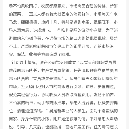
场不怕风吹雨打，农民都愿意来，市场商品合理的价格，新鲜
的蔬菜，一直以来都有着大批固定的消费群体，市场每天车水
马龙，熙熙攘攘，热闹非凡，特别是遇到水果、蔬菜旺季，市
场人满为患，造成爆市。一些唯利是图的游动小商贩，为了逃
避缴纳入市摊位费，在通往市场的路口边到处乱摆乱放，屡禁
不止。严重影响到绵阳市创建工作的正常开展，还给市场治
安、保洁、收费等方面造成了困难。
针对以上情况，资产公司党支部成立了以党支部组织委员贾
碧茂同志为队长，共产党员周艳银、任先清和预备党员兰昊同
志为队员的“党员攻关先锋队”。队员们每天8:30就到噪杂的
市场，扯大嗓门地对入市的商贩进行引领、疏导、安置摊位，
规范其经营行为，协助收费人员收取摊位费用。发扬不怕苦、
不怕累的精神，动手帮商贩推车，帮老人提背篓，积极安排摊
位，清理通道货物。兰昊是新毕业的大学生，面对个别蛮横的
商家、斤斤计较的小贩，刚开始还很难为情，不好意思大声劝
说、引导，几天后，也能独挡一面地开展工作。任先清同志长