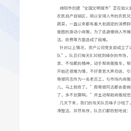
绵阳市创建“全国文明城市”正在如火
农民自产自销区，用以安排入市的农民兄
蔬菜，一直以来都有着大批固定的消费群
是图的游动小商贩，为了逃避缴纳入市摊
洁、收费等方面造成了困难。
针对以上情况，资产公司党支部成立了
队”。队员们每天8:30就到噪杂的市
苦、不怕累的精神，动手帮商贩推车，帮
开始还很难为情，不好意思大声劝说、引
艳银同志作为一名老员工，与市场内商贩
儿，马上就收了。”周艳银同志都会委婉
了，多不划算啊。”并主动帮助商贩规范
几天下来，我们的攻关队员噪子沙哑了
净整洁、井然有序，队员们都欣慰地说：