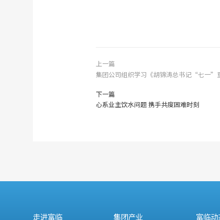
上一篇
集团公司组织学习《胡锦涛总书记“七一”
下一篇
心系业主饮水问题 携手共度困难时刻
走进富临
集团产业
富临动