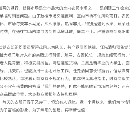
如荼的进行，鼓楼市场是全市最大的室内农贸市场之一，是创建工作检查
弟临时销售问题。由于鼓楼市场交通便利，室内市场不怕风吹雨打，农民
体，市场每天车水马龙，熙熙攘攘，热闹非凡，特别是遇到水果、蔬菜旺
位费，在通往市场的路口边到处乱摆乱放，屡禁不止。严重影响到绵阳市
以党支部组织委员贾碧茂同志为队长，共产党员周艳银、任先清和预备党
场，扯大嗓门地对入市的商贩进行引领、疏导、安置摊位，规范其经营行为
老人提背篓，积极安排摊位，清理通道货物。兰昊是新毕业的大学生，面
导，几天后，也能独挡一面地开展工作。任先清同志长得瘦弱，但从没有
比较熟悉，每次看到商家有不规范行为，他都很认真地指出，时有商贩笑
又不容有违背的回答道“我们熟是熟，但你不能影响到市场的经营；还有
商品摆放位置，大多数商贩都能支持和理解。
，每天的衣服汗湿了又穿干，但没有人退缩。近一个月以来，他们为市场
为了富临的形象，为了绵阳的创建，再辛苦也值！