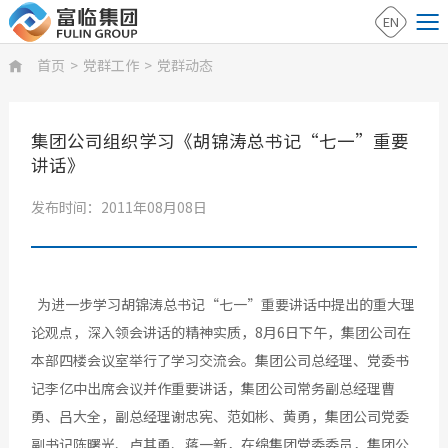
EN
首页
>
党群工作
>
党群动态

集团公司组织学习《胡锦涛总书记“七一”重要
讲话》
发布时间：2011年08月08日
为进一步学习胡锦涛总书记“七一”重要讲话中提出的重大理
论观点，深入领会讲话的精神实质，8月6日下午，集团公司在
本部四楼会议室举行了学习交流会。集团公司总经理、党委书
记李亿中出席会议并作重要讲话，集团公司常务副总经理曹
勇、吕大全，副总经理谢忠宪、范如彬、黄勇，集团公司党委
副书记陈曙光、卢其勇、蒋一新，在绵集团党委委员，集团公