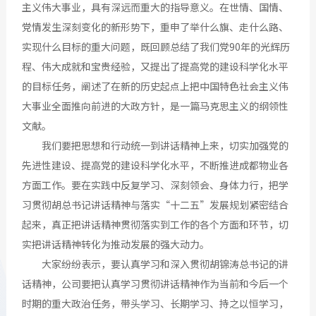
主义伟大事业，具有深远而重大的指导意义。在世情、国情、
党情发生深刻变化的新形势下，重申了举什么旗、走什么路、
实现什么目标的重大问题，既回顾总结了我们党90年的光辉历
程、伟大成就和宝贵经验，又提出了提高党的建设科学化水平
的目标任务，阐述了在新的历史起点上把中国特色社会主义伟
大事业全面推向前进的大政方针，是一篇马克思主义的纲领性
文献。
我们要把思想和行动统一到讲话精神上来，切实加强党的
先进性建设、提高党的建设科学化水平，不断推进成都物业各
方面工作。要在实践中反复学习、深刻领会、身体力行，把学
习贯彻胡总书记讲话精神与落实“十二五”发展规划紧密结合
起来，真正把讲话精神贯彻落实到工作的各个方面和环节，切
实把讲话精神转化为推动发展的强大动力。
大家纷纷表示，要认真学习和深入贯彻胡锦涛总书记的讲
话精神，公司要把认真学习贯彻讲话精神作为当前和今后一个
时期的重大政治任务，带头学习、长期学习、持之以恒学习，