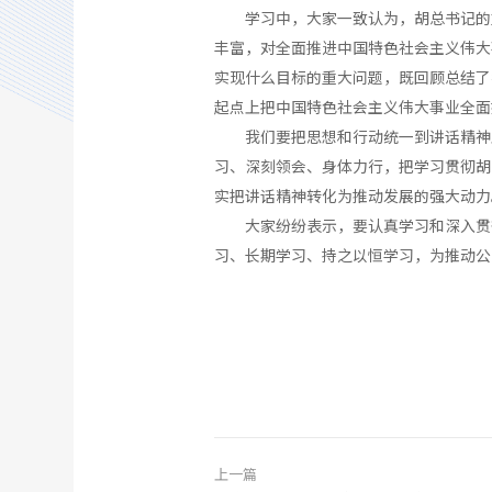
学习中，大家一致认为，胡总书记的
丰富，对全面推进中国特色社会主义伟大
实现什么目标的重大问题，既回顾总结了
起点上把中国特色社会主义伟大事业全面
我们要把思想和行动统一到讲话精神
习、深刻领会、身体力行，把学习贯彻胡
实把讲话精神转化为推动发展的强大动力
大家纷纷表示，要认真学习和深入贯
习、长期学习、持之以恒学习，为推动公
上一篇