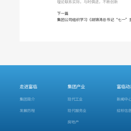
理论联系实际，与时俱进，不断创新
下一篇
集团公司组织学习《胡锦涛总书记“七一”
走进富临
集团产业
富临动
集团简介
现代工业
新闻中
发展历程
现代服务业
招标信
房地产