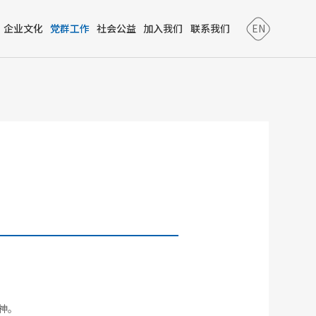
企业文化
党群工作
社会公益
加入我们
联系我们
EN
神。