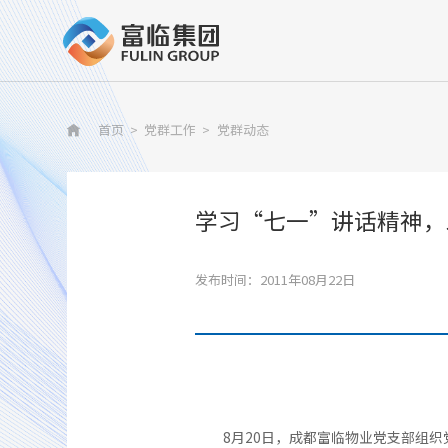
首页
>
党群工作
>
党群动态

学习“七一”讲话精神，
发布时间：2011年08月22日
8月20日，成都富临物业党支部组