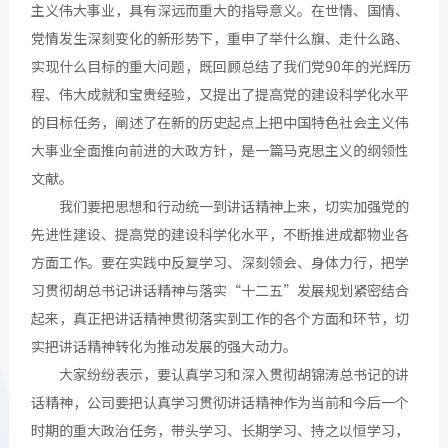
主义伟大事业，具有深远而重大的指导意义。在世情、国情、
党情发生深刻变化的新形势下，重申了举什么旗、走什么路、
实现什么目标的重大问题，既回顾总结了我们党90年的光辉历
程、伟大成就和宝贵经验，又提出了提高党的建设科学化水平
的目标任务，阐述了在新的历史起点上把中国特色社会主义伟
大事业全面推向前进的大政方针，是一篇马克思主义的纲领性
文献。
我们要把思想和行动统一到讲话精神上来，切实加强党的
先进性建设、提高党的建设科学化水平，不断推进成都物业各
方面工作。要在实践中反复学习、深刻领会、身体力行，把学
习贯彻胡总书记讲话精神与落实“十二五”发展规划紧密结合
起来，真正把讲话精神贯彻落实到工作的各个方面和环节，切
实把讲话精神转化为推动发展的强大动力。
大家纷纷表示，要认真学习和深入贯彻胡锦涛总书记的讲
话精神，公司要把认真学习贯彻讲话精神作为当前和今后一个
时期的重大政治任务，带头学习、长期学习、持之以恒学习，