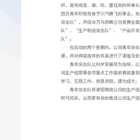
织，是完成急、难、险、重任务的铁拳头。
团员青年积极投身于川汽腾飞的事业，充
突击队”，并结合万马奔腾立功竞赛全面
队”、“生产制造突击队”、“产品开发
队”。
在启动的两个星期内，公司青年突击
建，并对焊装废弃的夹具进行了清理及处
青年突击队以科学发展观为指导，以
司生产经营等各项重点工作面前勇挑重担
学习、忘我工作、锐意进取，建功成才。
青年突击队将紧密围绕公司的生产经
时代风采，从而更有效的推进公司生产经