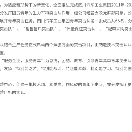
为适应新形势下的新变化，全面推进完成四川汽车工业集团2011年-20
分发挥团员青年的生力军和突击队作用，经公司经管会及党群部同意，公
展开青年突击任务。四川汽车工业集团青年突击队第一批成员共65名，分
突击队” 、“销售售后突击队”、“质量保证突击队”、“配套采购突击
队结合生产任务正式启动两个焊装方面的突击项目，由制造技术突击队队
置。
“服务企业，服务青年”为总揽，团结、教育、引领青年高举青年突击队
，发扬“特别能吃苦，特别能战斗、特别能奉献、特别能学习、特别能创
营中心，创建一批技术精、素质高、作风硬的青年突击队，充分发挥团员
营目标的实现。