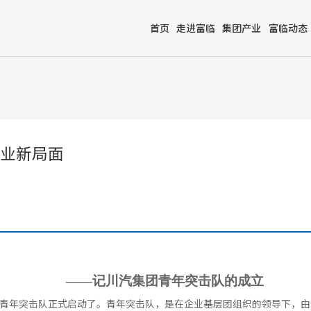
首页
走进富临
集团产业
富临动态
业新局面
——记川汽集团青年突击队的成立
业集团青年突击队正式启动了。青年突击队，是在企业基层团组织的领导下，