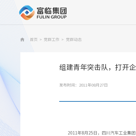
首页
>
党群工作
>
党群动态

组建青年突击队，打开企
发布时间：2011年08月27日
2011年8月25日，四川汽车工