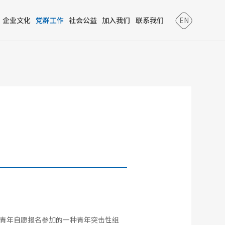
企业文化
党群工作
社会公益
加入我们
联系我们
EN
由青年自愿报名参加的一种青年突击性组