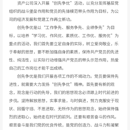
资产公司深入开展“创先争优”活动，以充分发挥基层党
组织的战斗堡垒作用和党员的先锋模范带头作用为目标，为公
司的经济发展和党建工作再立新功。
创先争优是以“工作争先、服务争先、业绩争先”为目
标，以培养“学习优、作风优、素质优、工作优、服务优”为
重点的活动，我们首先要立足自身的实际，树立爱岗敬业，乐
于奉献的思想，要不断加强自身的素质，保持共产党员的先进
性、纯洁性，以实际行动增强共产党员的带头示范作用，热爱
自己的工作岗位才能干出成绩。
创先争优是我们开展各项工作的不竭动力。党员要保持先
进性，就需要大力发扬“创先争优”精神。首先要有新的观
念，观念是行动的先导，我们的思想观念必须跟上时代前进的
步伐。坚持解放思想，实事求是，与时俱进，努力克服安于现
状、因循守旧、不思进取、无所作为的思想观念，始终保持强
烈的进取心，始终走在时代的前列。还要有艰苦奋斗的作风。
艰苦奋斗是我们党的优良传统，是党的创造力、战斗力和凝聚