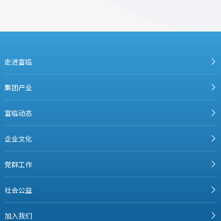
走进富临
集团产业
富临动态
企业文化
党群工作
社会公益
加入我们