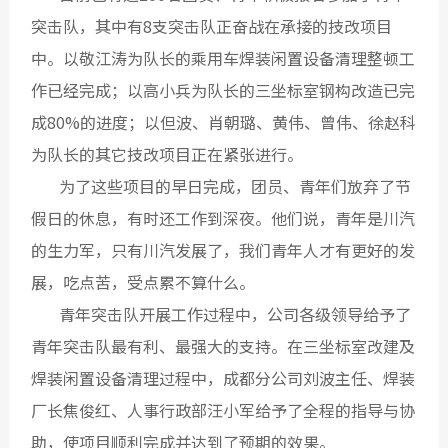
突击队，其中有8支突击队正奋战在承接的技改项目
中。以敬江涛为队长的乘用车焊装闲置设备清理整顿工
作已经完成；以高小兵为队长的三坐标室钢构改造已完
成80%的进度；以但波、肖朝璐、黄伟、曾伟、徐赵科
为队长的其它技改项目正在紧张进行。
为了这些项目的早日完成，团员、青年们放弃了节
假日的休息，有时还工作到深夜。他们说，青年是川汽
的生力军，只有川汽发展了，我们青年人才有更好的发
展，吃点苦，受点累不算什么。
青年突击队开展工作过程中，公司各级领导给予了
青年突击队最有利、最强大的支持。在三坐标室改建及
焊装闲置设备清理过程中，成都分公司刘波主任、焊装
厂长焦俊红、人事行政部汪小军给予了全程的指导与协
助，使项目顺利完成并达到了预期的效果。