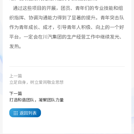
通过这些项目的开展，团员、青年们的专业技能和组
织指挥、协调沟通能力得到了显著的提升。青年突击队
作为青年成长、成才，引导青年人积极、向上的一个好
平台，一定会在川汽集团的生产经营工作中继续发光、
发热。
上一篇
立足自身，树立爱岗敬业思想
下一篇
打造和谐团队，凝聚团队力量
返回列表
