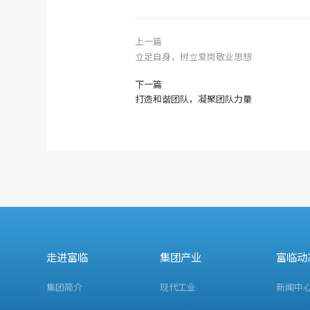
上一篇
立足自身，树立爱岗敬业思想
下一篇
打造和谐团队，凝聚团队力量
走进富临
集团产业
富临动
集团简介
现代工业
新闻中