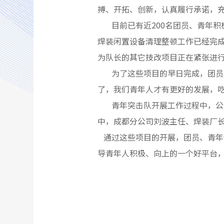
搏、开拓、创新，认真履行承诺，
目前已有近200名团员、青年
焊装闲置设备清理整顿工作已经完成
为队长的其它技改项目正在紧张进
为了这些项目的早日完成，团员
了，我们青年人才有更好的发展，
青年突击队开展工作过程中，公
中，成都分公司刘波主任、焊装厂
通过这些项目的开展，团员、青年
导青年人积极、向上的一个好平台