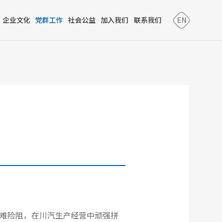
企业文化
党群工作
社会公益
加入我们
联系我们
EN
难险阻，在川汽生产经营中顽强拼