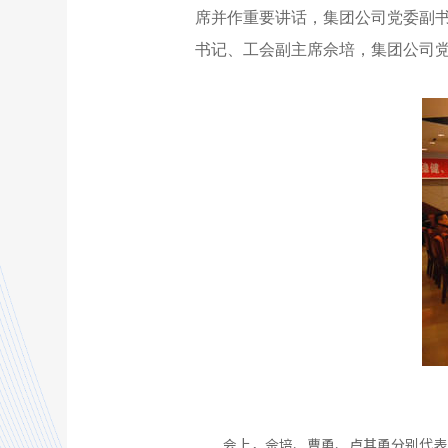
席并作重要讲话，集团公司党委副
书记、工会副主席佘培，集团公司
会上，佘培、曹勇、卢其勇分别代表