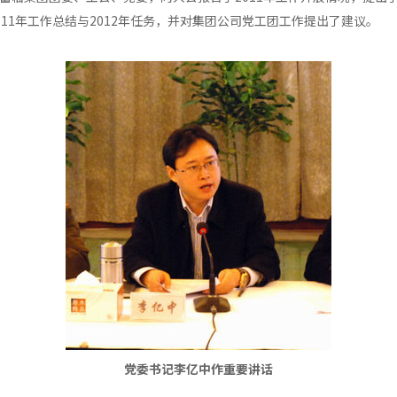
11年工作总结与2012年任务，并对集团公司党工团工作提出了建议。
党委书记李亿中作重要讲话