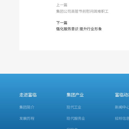
上一篇
集团公司高管节前慰问困难职工
下一篇
强化服务意识 提升行业形象
走进富临
集团产业
富临动
集团简介
现代工业
新闻中
发展历程
现代服务业
招标信