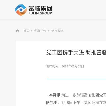
首页
>
党群工作
>
党群动态

党工团携手共进 助推富
发布时间：2012年01月09日
本网讯
为进一步加强富临集团党工
队氛围。1月8日下午，集团公司在本