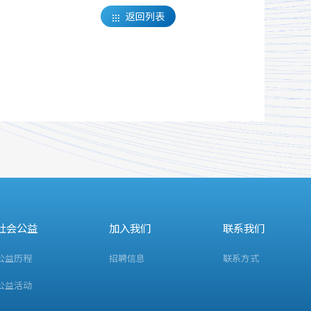
返回列表

社会公益
加入我们
联系我们
公益历程
招聘信息
联系方式
公益活动