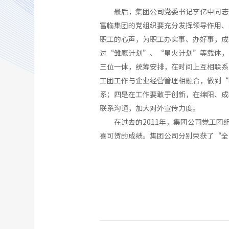
最后，集团公司党委书记李亿中同志
富临集团的党组织要充分发挥领导作用、
职工的心声，为职工办实事、办好事，成
过“雏鹰计划”、“星火计划”等载体，
三位一体，统筹安排，在时间上互相联系
工团工作与企业经营管理相融合，做到“
系；四是在工作要敢于创新，在绵阳、成
联系沟通，加大对外宣传力度。
在过去的2011年，集团公司党工团组
喜可贺的成绩。集团公司分别荣获了“全