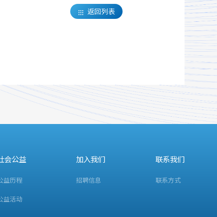
返回列表

社会公益
加入我们
联系我们
公益历程
招聘信息
联系方式
公益活动