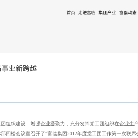
首页
走进富临
集团产业
富临动态
临事业新跨越
团组织建设，增强企业凝聚力，充分发挥党工团组织在企业生
部四楼会议室召开了“富临集团2012年度党工团工作第一次联席