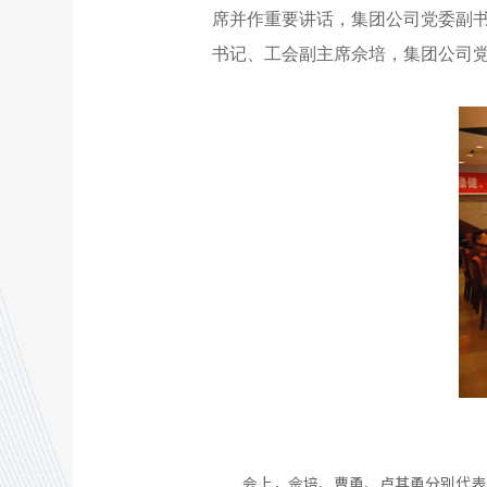
席并作重要讲话，集团公司党委副
书记、工会副主席佘培，集团公司
会上，佘培、曹勇、卢其勇分别代表