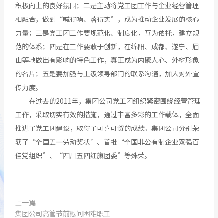
积极向上的良好氛围；二是主动将党工团工作与企业经营管理
相融合，做到“喊得响、落得实”，成为推动企业发展的核心
力量；三是党工团工作要规范化、制度化，互为依托，建立规
范的体系；四是在工作要敢于创新，在绵阳、成都、遂宁、眉
山等地做出有影响的特色工作，真正成为内聚人心、外树形象
的名片；五是要加强与上级领导部门的联系沟通，加大对外宣
传力度。
在过去的2011年，集团公司党工团组织紧密围绕经营管理
工作，采取切实有效的措施，通过丰富多彩的工作载体，全面
推进了党工团建设，取得了可喜可贺的成绩。集团公司分别荣
获了“全国五一劳动奖状”、首批“全国非公有制企业双强百
佳党组织”、“四川五四红旗团委”等殊荣。
上一篇
集团公司高管节前慰问困难职工