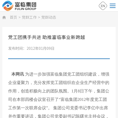
EN
首页
>
党群工作
>
党群动态

党工团携手共进 助推富临事业新跨越
发布时间：2012年01月09日
本网讯
为进一步加强富临集团党工团组织建设，增强
企业凝聚力，充分发挥党工团组织在企业生产经营中的
作用，创造积极向上的团队氛围。1月8日下午，集团公
司在本部四楼会议室召开了“富临集团2012年度党工团
工作第一次联席会议”。 集团公司党委书记李亿中出席
并作重要讲话，集团公司党委副书记陈曙光主持会议，