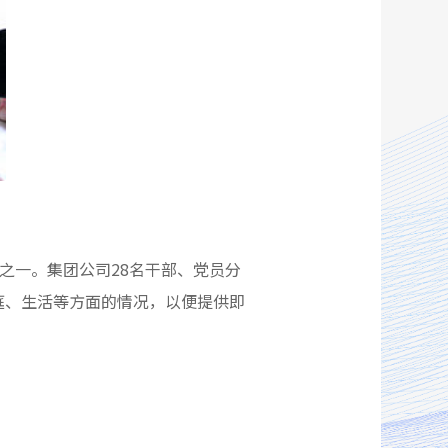
之一。集团公司28名干部、党员分
庭、生活等方面的情况，以便提供即