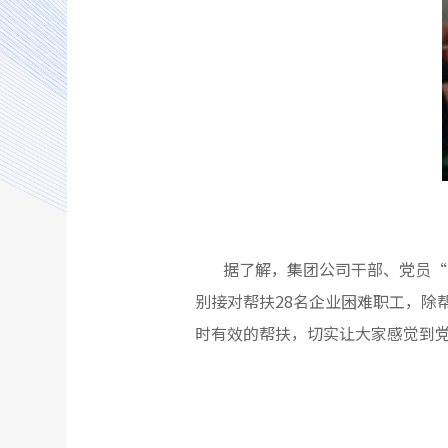
据了解，集团公司干部、党员“
别接对帮扶28名企业困难职工，除
时有效的帮扶，切实让大家感觉到