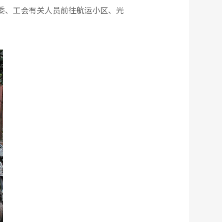
委、工会有关人员前往航运小区、光