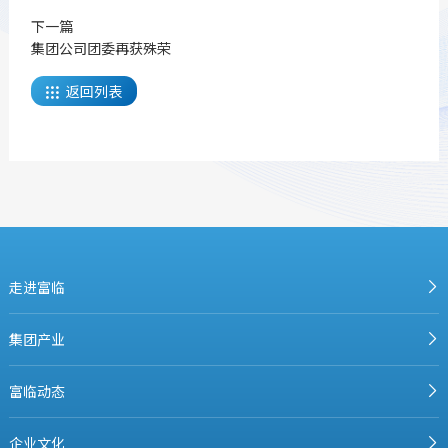
下一篇
集团公司团委再获殊荣
返回列表

走进富临
集团产业
富临动态
企业文化