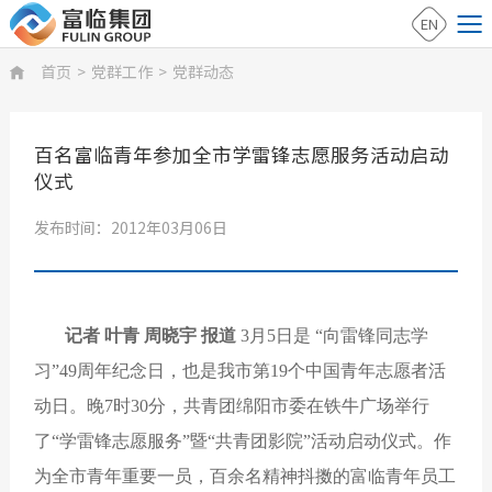
EN
首页
>
党群工作
>
党群动态

百名富临青年参加全市学雷锋志愿服务活动启动
仪式
发布时间：2012年03月06日
记者 叶青 周晓宇 报道
3月5日是 “向雷锋同志学
习”49周年纪念日，也是我市第19个中国青年志愿者活
动日。晚7时30分，共青团绵阳市委在铁牛广场举行
了“学雷锋志愿服务”暨“共青团影院”活动启动仪式。作
为全市青年重要一员，百余名精神抖擞的富临青年员工