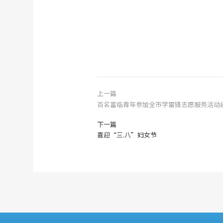
上一篇
百名富临青年参加全市学雷锋志愿服务活动
下一篇
喜迎“三.八”妇女节