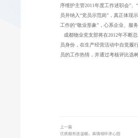
序维护主管2011年度工作述职会
员并纳入“党员示范岗”，真正体现
工作的“敬业形象”，心系企业、服务
成都物业党支部将在2012年不断
员身份，在生产经营活动中自觉履
员的工作热情，并通过考核评比选
上一篇
优质服务送温暖，真情相伴渗心田