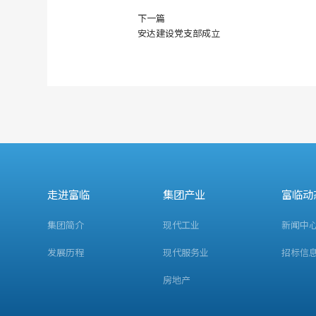
下一篇
安达建设党支部成立
走进富临
集团产业
富临动
集团简介
现代工业
新闻中
发展历程
现代服务业
招标信
房地产