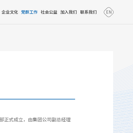
企业文化
党群工作
社会公益
加入我们
联系我们
EN
支部正式成立，由集团公司副总经理