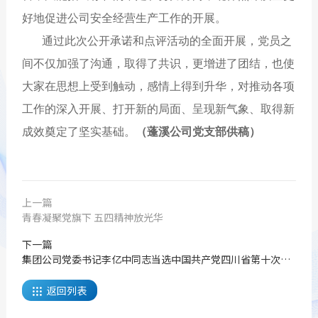
好地促进公司安全经营生产工作的开展。
通过此次公开承诺和点评活动的全面开展，党员之
间不仅加强了沟通，取得了共识，更增进了团结，也使
大家在思想上受到触动，感情上得到升华，对推动各项
工作的深入开展、打开新的局面、呈现新气象、取得新
成效奠定了坚实基础。
（蓬溪公司党支部供稿）
上一篇
青春凝聚党旗下 五四精神放光华
下一篇
集团公司党委书记李亿中同志当选中国共产党四川省第十次代表大会...
返回列表
