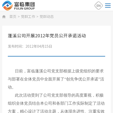
EN
首页
>
党群工作
>
党群动态

蓬溪公司开展2012年党员公开承诺活动
发布时间：2012年04月15日
日前，富临蓬溪公司党支部根据上级党组织的要求
与部署在全体党员中全面开展了“创先争优公开承诺”活
动。
此次活动受到了公司党支部领导的高度重视，积极
组织全体党员结合本公司和各部门工作实际制定了活动
方案，精心设计了活动主题，从体现先进性、注重实效