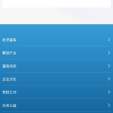
走进富临
集团产业
富临动态
企业文化
党群工作
社会公益