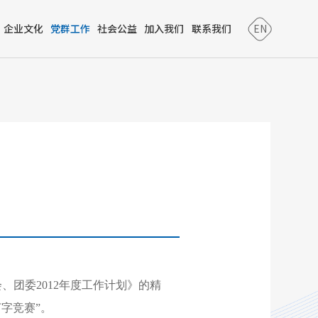
企业文化
党群工作
社会公益
加入我们
联系我们
EN
团委2012年度工作计划》的精
字竞赛”。