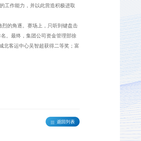
的工作能力，并以此营造积极进取
激烈的角逐。赛场上，只听到键盘击
排名。最终，集团公司资金管理部徐
业城北客运中心吴智超获得二等奖；富
返回列表
