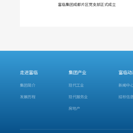
富临集团成都片区党支部正式成立
走进富临
集团产业
富临动
集团简介
现代工业
新闻中
发展历程
现代服务业
招标信
房地产