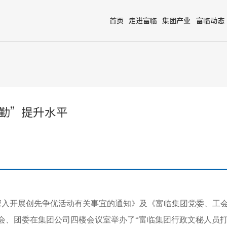
首页
走进富临
集团产业
富临动态
勤”提升水平
入开展创先争优活动有关事宜的通知》及《富临集团党委、工会、
工会、团委在集团公司四楼会议室举办了“富临集团行政文秘人员打