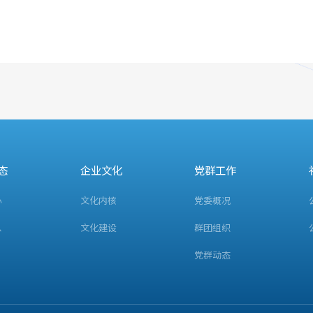
态
企业文化
党群工作
心
文化内核
党委概况
息
文化建设
群团组织
党群动态