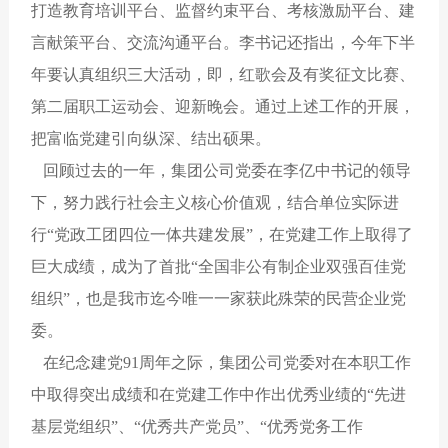
打造教育培训平台、监督约束平台、考核激励平台、建
言献策平台、交流沟通平台。李书记还指出，今年下半
年要认真组织三大活动，即，红歌会及有奖征文比赛、
第二届职工运动会、迎新晚会。通过上述工作的开展，
把富临党建引向纵深、结出硕果。
回顾过去的一年，集团公司党委在李亿中书记的领导
下，努力践行社会主义核心价值观，结合单位实际进
行“党政工团四位一体共建发展”，在党建工作上取得了
巨大成绩，成为了首批“全国非公有制企业双强百佳党
组织”，也是我市迄今唯一一家获此殊荣的民营企业党
委。
在纪念建党91周年之际，集团公司党委对在本职工作
中取得突出成绩和在党建工作中作出优秀业绩的“先进
基层党组织”、“优秀共产党员”、“优秀党务工作