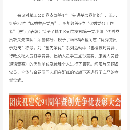
会议对精工公司党支部等4个“先进基层党组织”、王志
红等22位“优秀共产党员”、陈加领等5位“优秀党务工作
者” 进行了表彰；授予了精工公司党支部第一党小组“优秀党
员攻关先锋队”荣誉称号、授予了杨林等5位同志“优秀党员
示范岗”称号；对“创先争优”系列活动中（售楼技巧竞赛 、
行政文秘人员打字竞赛、出纳人员手工点钞竞赛、服务人员普
通话竞赛）的优胜单位及优胜个人进行了表彰。绵阳片区预备
党员、全体与会党员同志们在鲜红的党旗下还进行了庄严的宣
誓仪式。