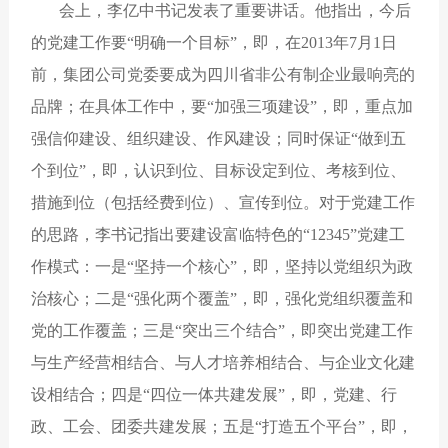
会上，李亿中书记发表了重要讲话。他指出，今后
的党建工作要“明确一个目标”，即，在2013年7月1日
前，集团公司党委要成为四川省非公有制企业最响亮的
品牌；在具体工作中，要“加强三项建设”，即，重点加
强信仰建设、组织建设、作风建设；同时保证“做到五
个到位”，即，认识到位、目标设定到位、考核到位、
措施到位（包括经费到位）、宣传到位。对于党建工作
的思路，李书记指出要建设富临特色的“12345”党建工
作模式：一是“坚持一个核心”，即，坚持以党组织为政
治核心；二是“强化两个覆盖”，即，强化党组织覆盖和
党的工作覆盖；三是“突出三个结合”，即突出党建工作
与生产经营相结合、与人才培养相结合、与企业文化建
设相结合；四是“四位一体共建发展”，即，党建、行
政、工会、团委共建发展；五是“打造五个平台”，即，