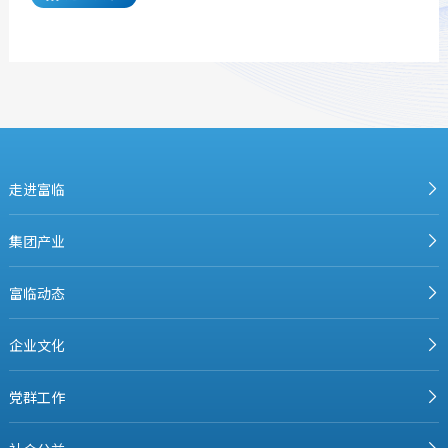
走进富临
集团产业
富临动态
企业文化
党群工作