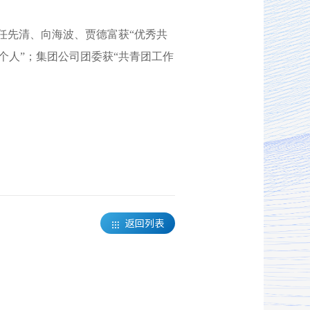
任先清、向海波、贾德富获“优秀共
个人”；集团公司团委获“共青团工作
返回列表
