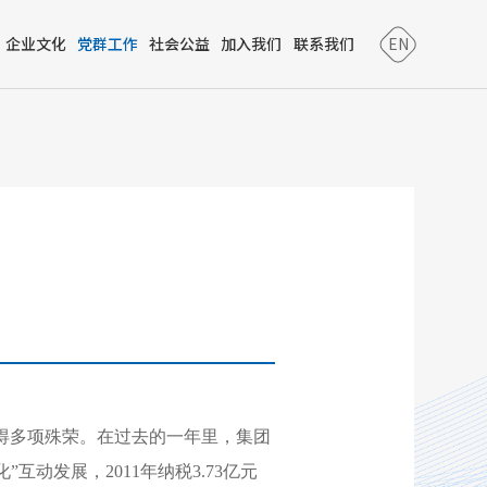
企业文化
党群工作
社会公益
加入我们
联系我们
EN
获得多项殊荣。在过去的一年里，集团
动发展，2011年纳税3.73亿元