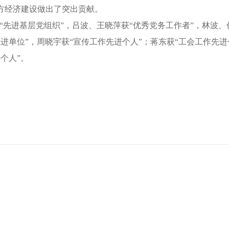
为地方经济建设做出了突出贡献。
“先进基层党组织”，吕波、王晓萍获“优秀党务工作者”，林波、
进单位”，周晓宇获“宣传工作先进个人”；蒋东获“工会工作先进
个人”。