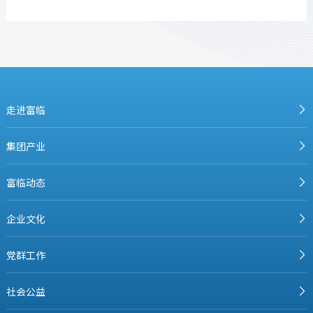
走进富临
集团产业
富临动态
企业文化
党群工作
社会公益