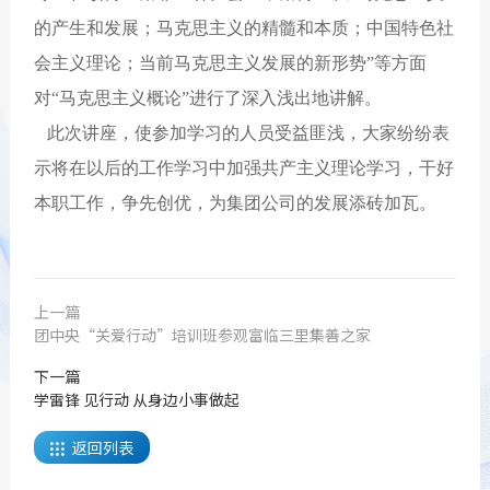
的产生和发展；马克思主义的精髓和本质；中国特色社
会主义理论；当前马克思主义发展的新形势”等方面
对“马克思主义概论”进行了深入浅出地讲解。
此次讲座，使参加学习的人员受益匪浅，大家纷纷表
示将在以后的工作学习中加强共产主义理论学习，干好
本职工作，争先创优，为集团公司的发展添砖加瓦。
上一篇
团中央“关爱行动”培训班参观富临三里集善之家
下一篇
学雷锋 见行动 从身边小事做起
返回列表
