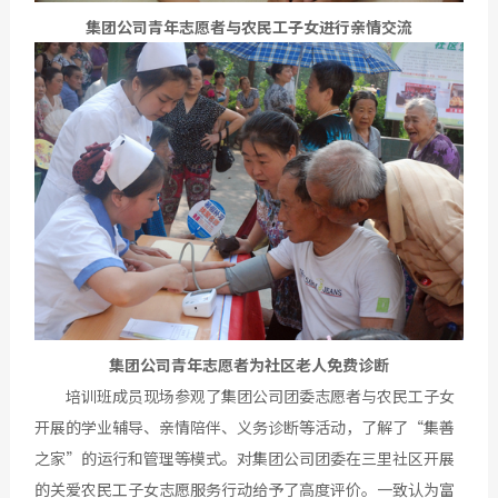
集团公司青年志愿者与农民工子女进行亲情交流
集团公司青年志愿者为社区老人免费诊断
培训班成员现场参观了集团公司团委志愿者与农民工子女
开展的学业辅导、亲情陪伴、义务诊断等活动，了解了“集善
之家”的运行和管理等模式。对集团公司团委在三里社区开展
的关爱农民工子女志愿服务行动给予了高度评价。一致认为富