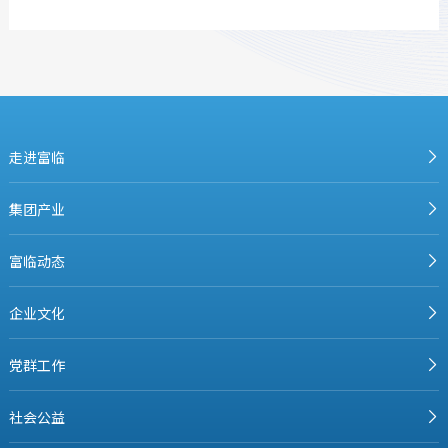
走进富临
集团产业
富临动态
企业文化
党群工作
社会公益