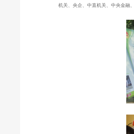
机关、央企、中直机关、中央金融