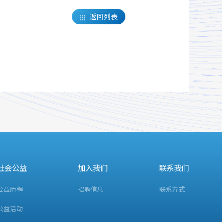
返回列表

社会公益
加入我们
联系我们
公益历程
招聘信息
联系方式
公益活动