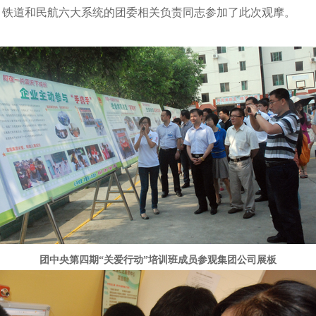
、铁道和民航六大系统的团委相关负责同志参加了此次观摩。
团中央第四期“关爱行动”培训班成员参观集团公司展板