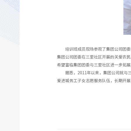
培训班成员现场参观了集团公司团委
集团公司团委在三里社区开展的关爱农民
希望富临集团团委与三里社区进一步拓展
据悉，2011年以来，集团公司就
爱进城务工子女志愿服务队伍，长期开展