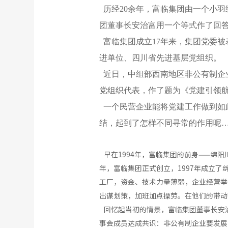
历经20余年，富临集团由一个小
团董事长安治富用一个等式作了回答
富临集团成立17年来，集团党委
进单位、四川省先进基层党组织。
近日，中组部西南地区非公有制企
党组织代表，作了题为《党建引领航
一个民营企业能将党建工作做到如
结，起到了怎样不同寻常的作用呢…
早在1994年，富临集团的前身——绵
年，富临集团正式创立，1997年成立
工厂，资金、技术力量薄弱，企业经营举
出谋划策，加班加点操劳。在他们的带动
回忆起当初的情景，富临集团董事长安
事会成员达成共识：非公有制企业要发展