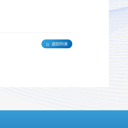
返回列表
