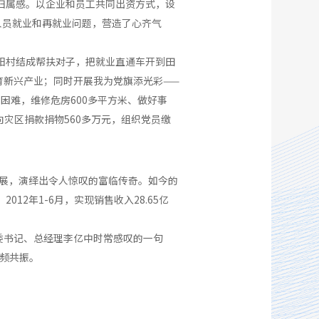
归属感。以企业和员工共同出资方式，设
人员就业和再就业问题，营造了心齐气
阳村结成帮扶对子，把就业直通车开到田
育新兴产业；同时开展我为党旗添光彩——
活困难，维修危房600多平方米、做好事
向灾区捐款捐物560多万元，组织党员缴
发展，演绎出令人惊叹的富临传奇。如今的
12年1-6月，实现销售收入28.65亿
委书记、总经理李亿中时常感叹的一句
频共振。