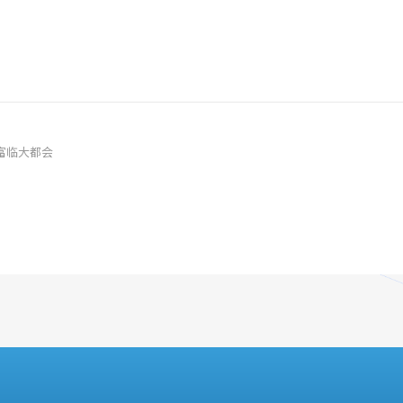
富临大都会