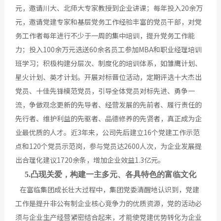
元，邀请川大、北师大专家教授到企业讲课；每年投入20余万
元，邀请党建专家和基层党务工作经验丰富的党员干部，对党
务工作者每年进行不少于一周的集中培训，提升党务工作能
力；投入100余万元选送60余名员工参加MBA和职业经理培训
班学习；积极构建分层次、制度化的培训体系，如雏鹰计划、
星火计划、英才计划。开展对标晋位活动，定期评选十大杰出
党员、十佳先锋模范党员，引导全体党员对标先进、勇争一
流，争做观念更新的先导者、经营发展的先前者、履行责任的
先行者、维护利益的先驱者、品德修养的先贤者，真正成为企
业最优质的人才。近3年来，公司先后建立16个党建工作示范
点和120个党员示范岗，参与党员达2600人次，为企业发展提
出合理化建议1720余条，增加企业效益1.3亿元。
5.凸现关爱，构建一主多元、各具特色的富临文化
在富临集团成长壮大过程中，集团党委清醒地认识到，党建
工作是提升非公有制企业核心竞争力的优质资源，党的活动必
须与企业生产经营紧密结合起来，才能使党建优势转化为企业