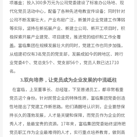
项基金；投入300多万元为公司党委建设了标准办公场地、现
代化党员活动中心，配备了各种先进电教宣传设备；同时针对
公司不断发展壮大，产业布局广泛，新兼并企业党建工作薄弱
等实际，坚持在新拓展产业、新建立公司、新开工项目时，积
极探索开展产业建党、项目建党，推进党的组织和工作全覆
盖。富临集团在规模发展壮大的同时，党建工作也同步加强，
从组建初仅有3名党员的党支部，发展成如今的跨地区、跨行
业党委4个、党总支5个、党支部56个，党员人数已达1710
名。
3.双向培养，让党员成为企业发展的中流砥柱
在富临，上至董事长、总经理，下至普通员工，都非常看重
党员这个身份。针对民营企业的特殊性质，富临集团党委创造
性地提出了党建工作新思路。他们清醒地认识到，企业要想保
持长久的蓬勃发展，人才是关键和保障，而党员作为企业的优
秀人才，是最宝贵的资源。17年来，富临集团党委始终坚持把
党员职工作为企业最难得的人才，实行重点培养教育，做到高