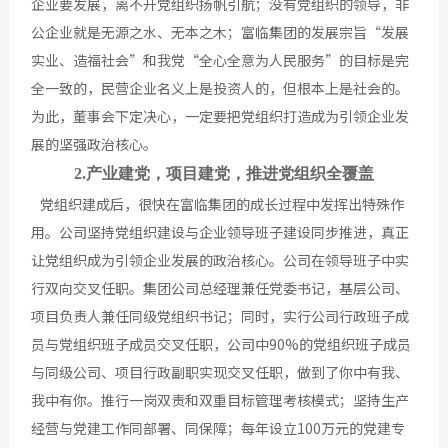
企业要发展，离不开党组织扬帆引航；没有党组织的领导，非
公企业就是无源之水、无本之木；富临集团的发展宗旨“发展
实业、造福社会”和我党“全心全意为人民服务”的目标是完
全一致的，民营企业名义上是投资人的，但根本上是社会的。
为此，董事会下定决心，一定要把党组织打造成为引领企业发
展的坚强政治核心。
2.产业建党，项目建党，推进党组织全覆盖
党组织建成后，很快在富临集团的成长过程中发挥出特殊作
用。公司坚持党组织建设与企业领导班子建设同步推进，真正
让党组织成为引领企业发展的政治核心。公司在领导班子中实
行双向交叉任职。集团公司总经理兼任党委书记，基层公司、
项目负责人兼任同级党组织书记；同时，实行公司行政班子成
员与党组织班子成员交叉任职，公司中90%的党组织班子成员
与同级公司、项目行政副职实现交叉任职，做到了你中有我、
我中有你。推行一岗双责和双重目标管理考核模式；坚持生产
经营与党建工作同部署、同保障；每年设立100万元的党建专