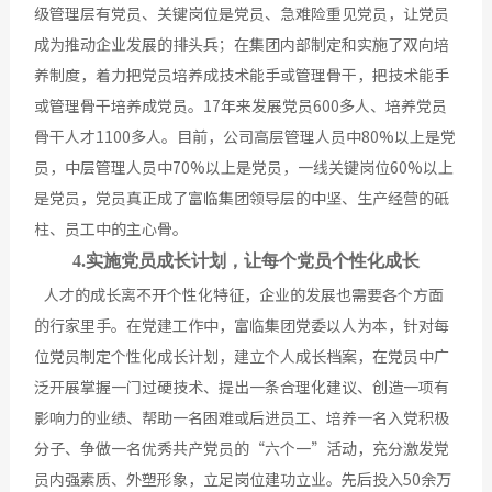
级管理层有党员、关键岗位是党员、急难险重见党员，让党员
成为推动企业发展的排头兵；在集团内部制定和实施了双向培
养制度，着力把党员培养成技术能手或管理骨干，把技术能手
或管理骨干培养成党员。17年来发展党员600多人、培养党员
骨干人才1100多人。目前，公司高层管理人员中80%以上是党
员，中层管理人员中70%以上是党员，一线关键岗位60%以上
是党员，党员真正成了富临集团领导层的中坚、生产经营的砥
柱、员工中的主心骨。
4.实施党员成长计划，让每个党员个性化成长
人才的成长离不开个性化特征，企业的发展也需要各个方面
的行家里手。在党建工作中，富临集团党委以人为本，针对每
位党员制定个性化成长计划，建立个人成长档案，在党员中广
泛开展掌握一门过硬技术、提出一条合理化建议、创造一项有
影响力的业绩、帮助一名困难或后进员工、培养一名入党积极
分子、争做一名优秀共产党员的“六个一”活动，充分激发党
员内强素质、外塑形象，立足岗位建功立业。先后投入50余万