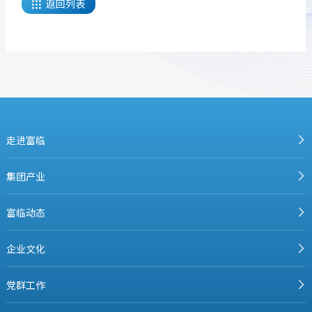
返回列表

走进富临
集团产业
富临动态
企业文化
党群工作