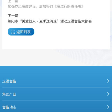
上一篇
加强党风廉政建设，层层签订《廉洁行医责任书》
下一篇
绵阳市“关爱他人•夏季送清凉”活动走进富临大都会
返回列表

走进富临
集团产业
富临动态