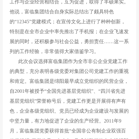
工作与企业经营相结合，互为促进，取得了丰硕果实。
他说，富临集团结合自身实际总结出了颇具特色
的“12345”党建模式；在宣传文化上进行了种种创新，
特别是在全市企业中率先推出了手机报；在企业飞速发
展的同时，还积极参与社会公益，勇担责任……这一系
列的工作经验，非常值得大家借鉴学习。
此次会议选择富临集团作为全市非公企业党建工作
的典型，充分表明各级党委对集团公司党建工作的重视
和肯定。富临集团是绵阳最早成立党组织的民营企业，
自2001年被授予“全国先进基层党组织”、“四川省先进
基层党组织”荣誉称号后，党建工作更是开展得有声有
色，企业各级党组织、党员已经成为企业建设与发展的
中坚力量，有力地促进了企业的生产经营。2011年9
月，富临集团党委获得首批“全国非公有制企业双强百